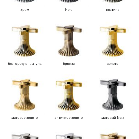
хром
Nerz
платина
благородная латунь
бронза
золото
матовое золото
античное золото
матовый Nerz