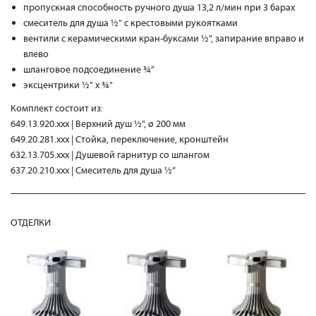
пропускная способность ручного душа 13,2 л/мин при 3 барах
смеситель для душа ½" с крестовыми рукоятками
вентили с керамическими кран-буксами ½", запирание вправо и
влево
шланговое подсоединение ¾“
эксцентрики ½" x ¾"
Комплект состоит из:
649.13.920.xxx | Верхний душ ½", ø 200 мм
649.20.281.xxx | Стойка, переключение, кронштейн
632.13.705.xxx | Душевой гарнитур со шлангом
637.20.210.xxx | Смеситель для душа ½“
ОТДЕЛКИ