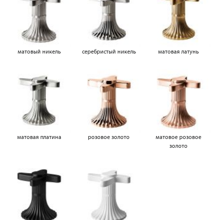
матовый никель
серебристый никель
матовая латунь
матовая платина
розовое золото
матовое розовое
золото