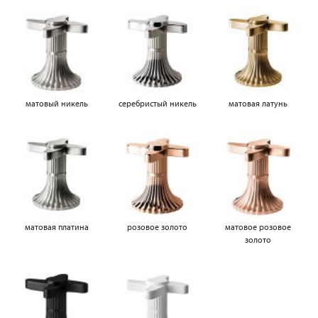
матовый никель
серебристый никель
матовая латунь
матовая платина
розовое золото
матовое розовое
золото