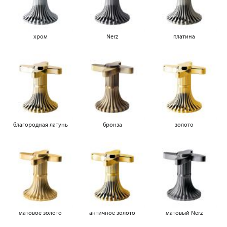
хром
Nerz
платина
благородная латунь
бронза
золото
матовое золото
античное золото
матовый Nerz