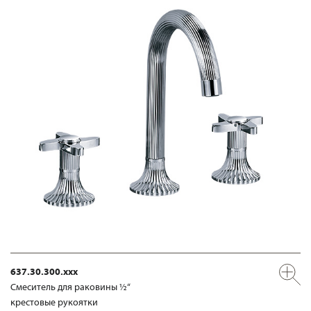
637.30.300.xxx
Смеситель для раковины ½“
крестовые рукоятки