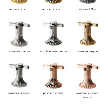
матовое золото
античное золото
матовый Nerz
матовый никель
серебристый никель
матовая латунь
матовая платина
розовое золото
матовое розовое
золото