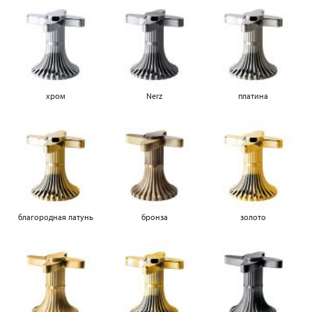
хром
Nerz
платина
благородная латунь
бронза
золото