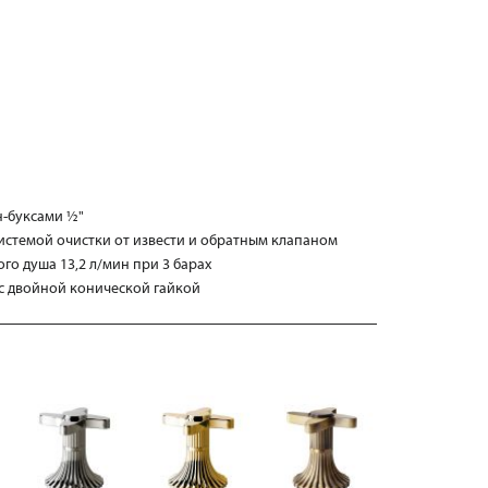
н-буксами ½"
истемой очистки от извести и обратным клапаном
го душа 13,2 л/мин при 3 барах
 с двойной конической гайкой