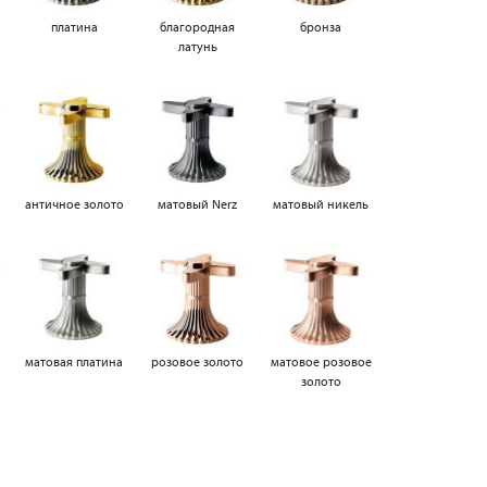
платина
благородная
бронза
латунь
античное золото
матовый Nerz
матовый никель
матовая платина
розовое золото
матовое розовое
золото