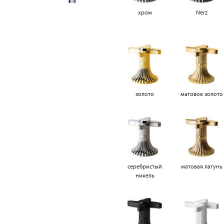
хром
Nerz
золото
матовое золото
серебристый
матовая латунь
никель