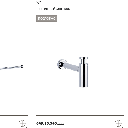
½“
настенный монтаж
ПОДРОБНО
649.15.340.xxx