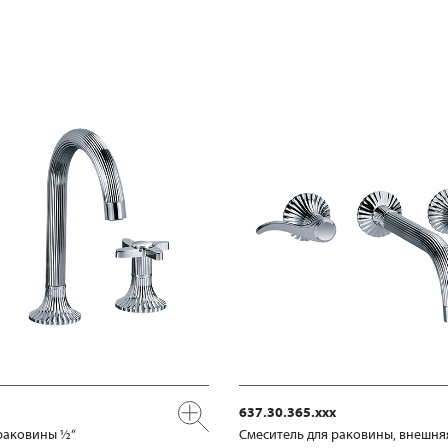
637.30.365.xxx
раковины ½“
Смеситель для раковины, внешня