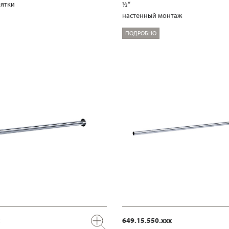
оятки
½“
настенный монтаж
ПОДРОБНО
649.15.550.xxx