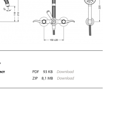
Ь
ист
PDF
93 KB
Download
ZIP
8,1 MB
Download