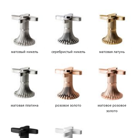
матовый никель
серебристый никель
матовая латунь
матовая платина
розовое золото
матовое розовое
золото