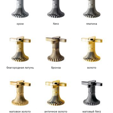
хром
Nerz
платина
благородная латунь
бронза
золото
матовое золото
античное золото
матовый Nerz