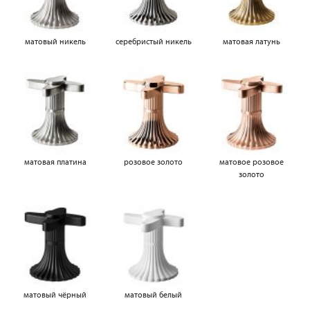
матовый никель
серебристый никель
матовая латунь
матовая платина
розовое золото
матовое розовое
золото
матовый чёрный
матовый белый