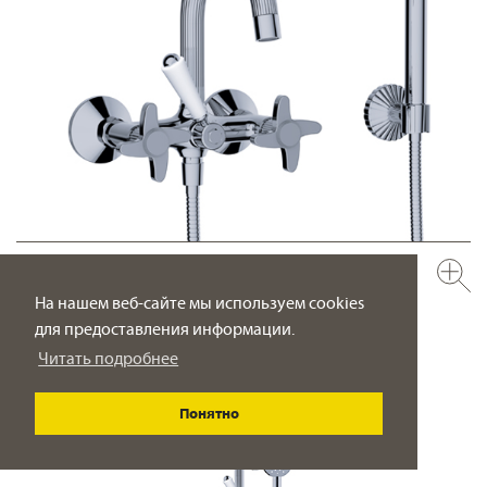
637.20.102.xxx
НОВИНКА
Смеситель для ванны с душевым гарнитуром ½“
На нашем веб-сайте мы используем cookies
настенный монтаж
для предоставления информации.
Читать подробнее
ПОДРОБНО
Понятно