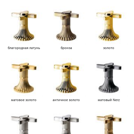
благородная латунь
бронза
золото
матовое золото
античное золото
матовый Nerz