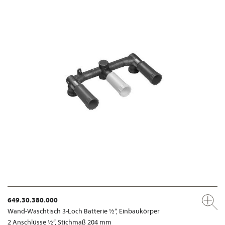
649.30.380.000
Wand-Waschtisch 3-Loch Batterie ½“, Einbaukörper
2 Anschlüsse ½“, Stichmaß 204 mm