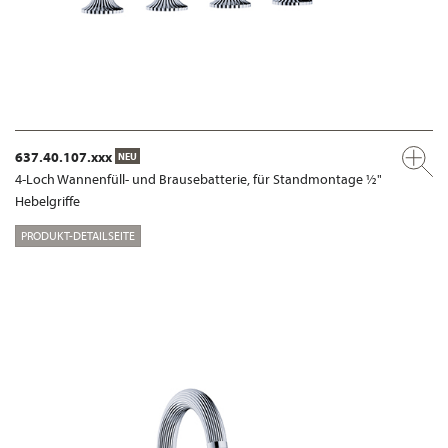
637.40.107.xxx
NEU
4-Loch Wannenfüll- und Brausebatterie, für Standmontage ½"
Hebelgriffe
PRODUKT-DETAILSEITE