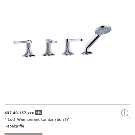
637.40.157.xxx
NEU
4-Loch Wannenrandkombination ½“
Hebelgriffe