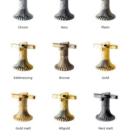
Chrom
Nerz
Platin
Edelmessing
Bronze
Gold
Gold matt
Altgold
Nerz matt