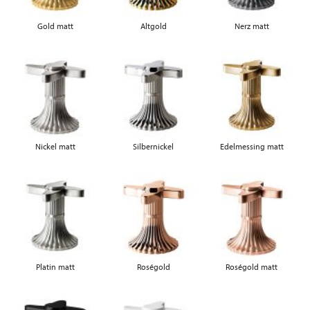
Gold matt
Altgold
Nerz matt
Nickel matt
Silbernickel
Edelmessing matt
Platin matt
Roségold
Roségold matt