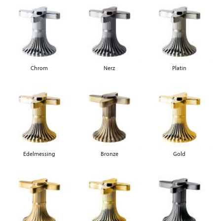
Chrom
Nerz
Platin
Edelmessing
Bronze
Gold