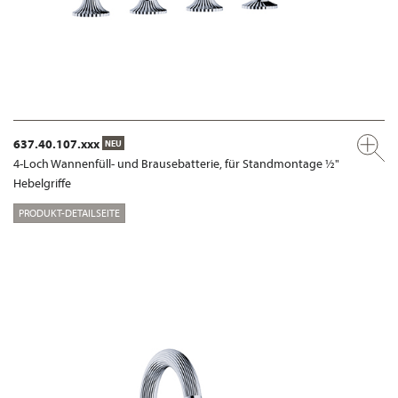
637.40.107.xxx
NEU
4-Loch Wannenfüll- und Brausebatterie, für Standmontage ½"
Hebelgriffe
PRODUKT-DETAILSEITE