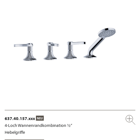
637.40.157.xxx
NEU
4-Loch Wannenrandkombination ½“
Hebelgriffe