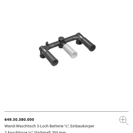
649.30.380.000
Wand-Waschtisch 3-Loch Batterie ½“, Einbaukörper
2 Anschlüsse ½“, Stichmaß 204 mm