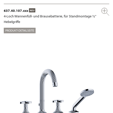
637.40.107.xxx
NEU
4-Loch Wannenfüll- und Brausebatterie, für Standmontage ½"
Hebelgriffe
PRODUKT-DETAILSEITE