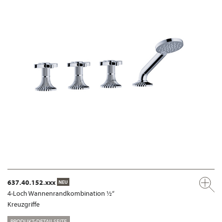
637.40.152.xxx
NEU
4-Loch Wannenrandkombination ½“
Kreuzgriffe
PRODUKT-DETAILSEITE