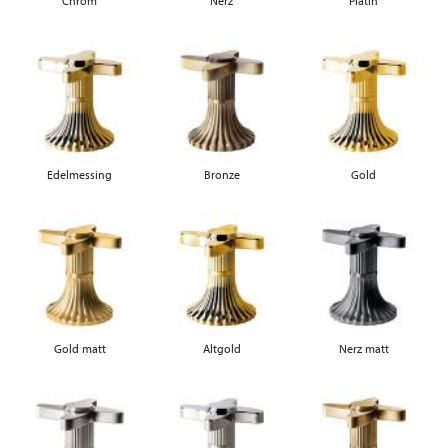
Chrom
Nerz
Platin
Edelmessing
Bronze
Gold
Gold matt
Altgold
Nerz matt