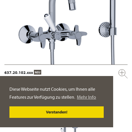
637.20.102.xxx
NEU
Aufputz Wannenfüll- und Brausebatterie, mit Garnitur ½“
Wandmontage
Diese Webseite nutzt Cookies, um Ihnen alle
PRODUKT-DETAILSEITE
Features zur Verfügung zu stellen.
Mehr Info
Verstanden!