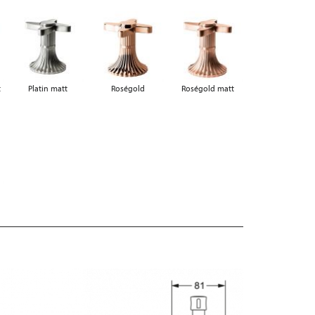
t
Platin matt
Roségold
Roségold matt