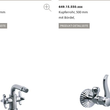
649.15.550.xxx
0 mm
Kupferrohr, 500 mm
mit Bördel,
EITE
PRODUKT-DETAILSEITE