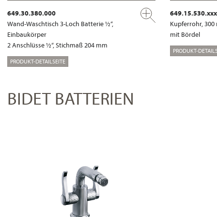
649.30.380.000
649.15.530.xxx
Wand-Waschtisch 3-Loch Batterie ½“,
Kupferrohr, 30
Einbaukörper
mit Bördel
2 Anschlüsse ½“, Stichmaß 204 mm
PRODUKT-DETAILS
PRODUKT-DETAILSEITE
BIDET BATTERIEN