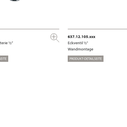
637.12.105.xxx
terie ½“
Eckventil ½"
Wandmontage
EITE
PRODUKT-DETAILSEITE