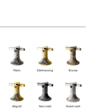
Platin
Edelmessing
Bronze
Altgold
Nerz matt
Nickel matt