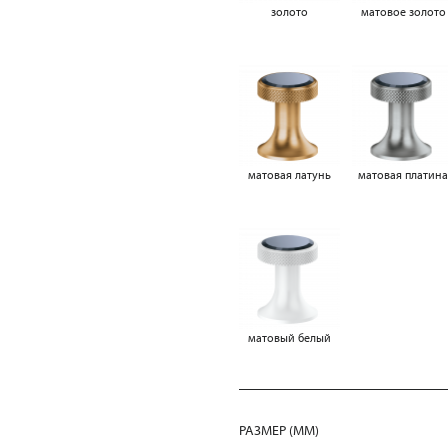
золото
матовое золото
матовая латунь
матовая платин
матовый белый
РАЗМЕР (MM)