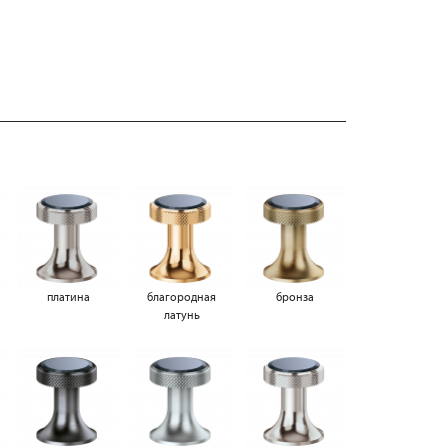
платина
благородная
бронза
латунь