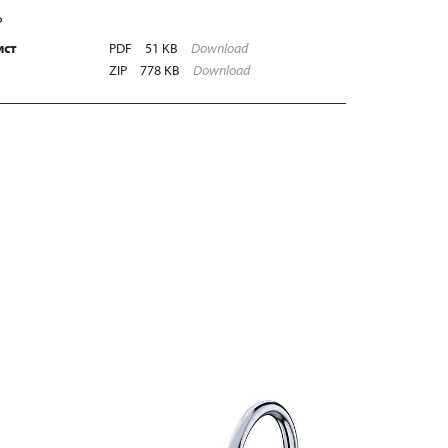
Ь
ист
PDF
51 KB
Download
ZIP
778 KB
Download