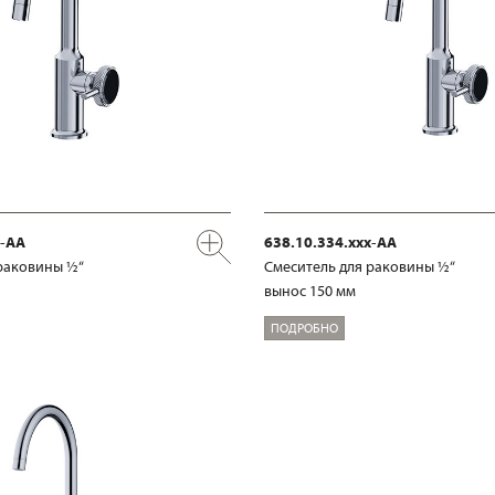
x-AA
638.10.334.xxx-AA
раковины ½“
Смеситель для раковины ½“
вынос 150 мм
ПОДРОБНО