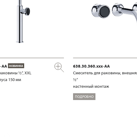
x-AA
638.30.360.xxx-AA
НОВИНКА
раковины ½“, XXL
Смеситель для раковины, внешня
уса 150 мм
½“
настенный монтаж
ПОДРОБНО