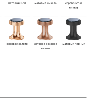
матовый Nerz
матовый никель
серебристый
никель
а
розовое золото
матовое розовое
матовый чёрный
золото