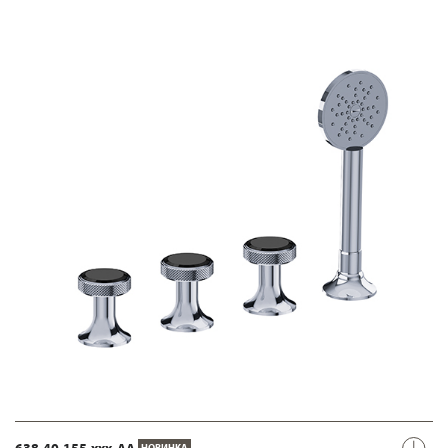
638.40.155.xxx-AA
НОВИНКА