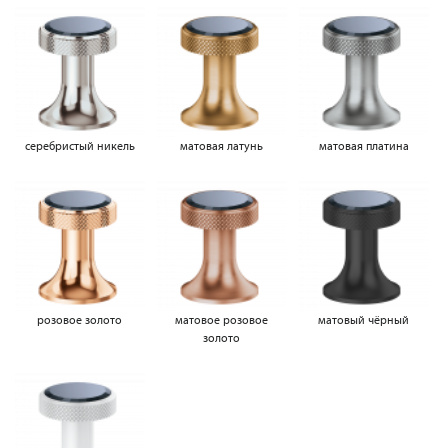
серебристый никель
матовая латунь
матовая платина
розовое золото
матовое розовое
матовый чёрный
золото