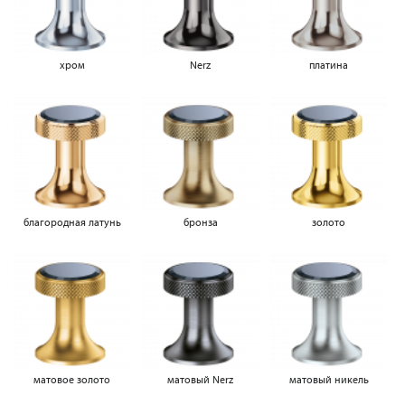
хром
Nerz
платина
благородная латунь
бронза
золото
матовое золото
матовый Nerz
матовый никель