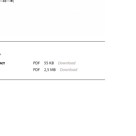
Ь
ист
PDF
55 KB
Download
PDF
2,5 MB
Download