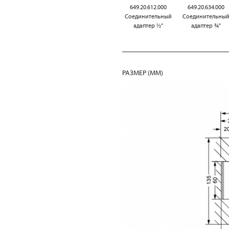
649.20.612.000
649.20.634.000
Соединительный
Соединительны
адаптер ½“
адаптер ¾"
РАЗМЕР (MM)