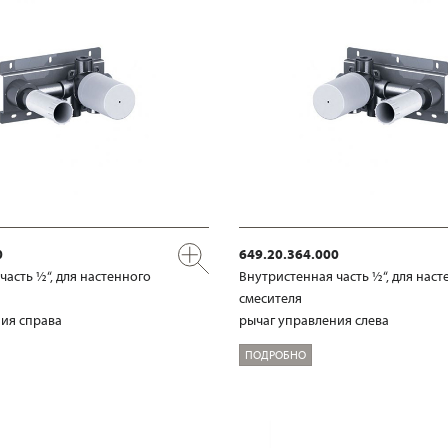
0
649.20.364.000
часть ½“, для настенного
Внутристенная часть ½“, для наст
смесителя
ия справа
рычаг управления слева
ПОДРОБНО