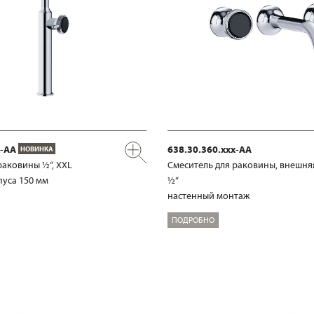
x-AA
638.30.360.xxx-AA
НОВИНКА
раковины ½“, XXL
Смеситель для раковины, внешня
уса 150 мм
½“
настенный монтаж
ПОДРОБНО