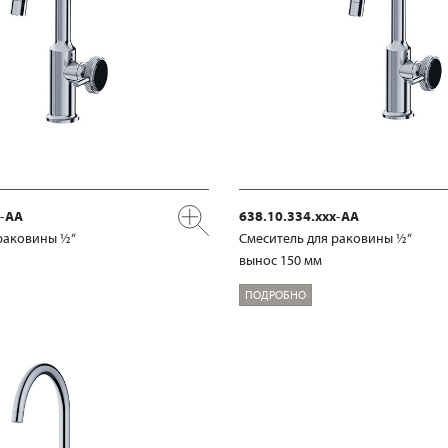
x-AA
638.10.334.xxx-AA
раковины ½“
Смеситель для раковины ½“
вынос 150 мм
ПОДРОБНО