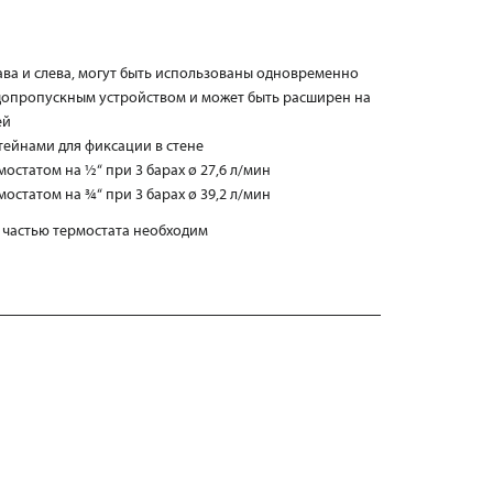
ава и слева, могут быть использованы одновременно
одопропускным устройством и может быть расширен на
ей
ейнами для фиксации в стене
остатом на ½“ при 3 барах ø 27,6 л/мин
остатом на ¾“ при 3 барах ø 39,2 л/мин
 частью термостата необходим