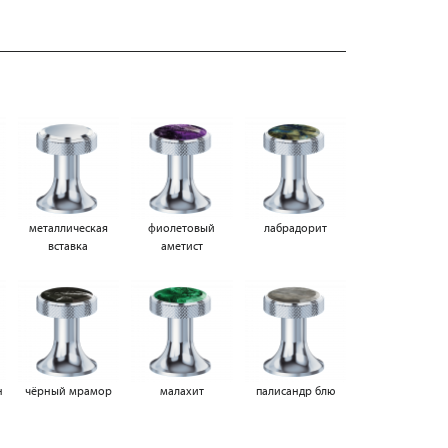
металлическая
фиолетовый
лабрадорит
вставка
аметист
н
чёрный мрамор
малахит
палисандр блю