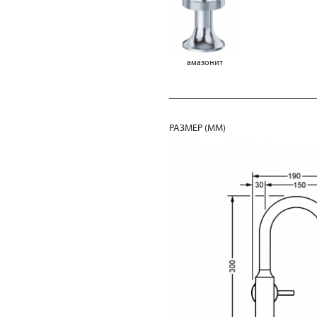
амазонит
РАЗМЕР (MM)