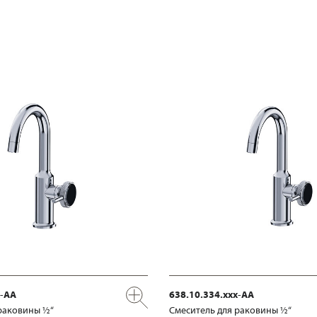
x-AA
638.10.334.xxx-AA
раковины ½“
Смеситель для раковины ½“