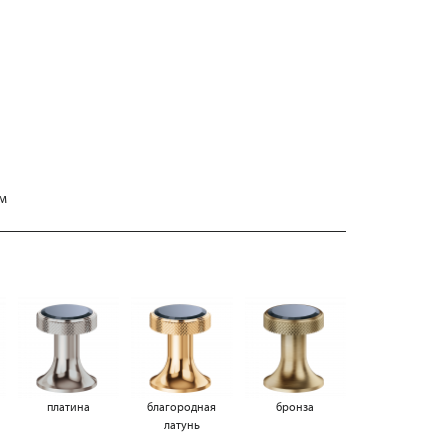
мм
платина
благородная
бронза
латунь