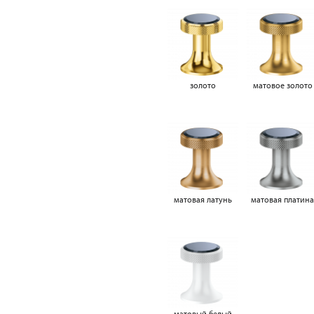
золото
матовое золото
матовая латунь
матовая платин
матовый белый