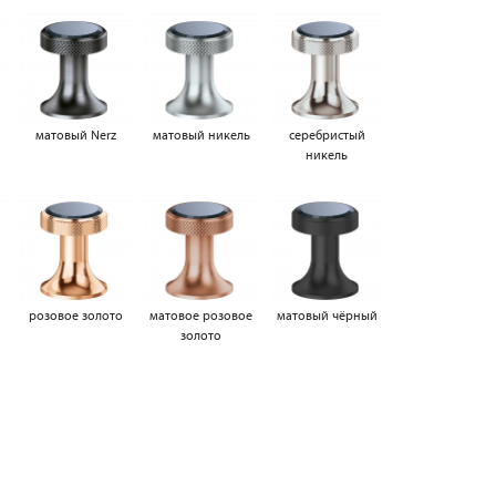
матовый Nerz
матовый никель
серебристый
никель
а
розовое золото
матовое розовое
матовый чёрный
золото