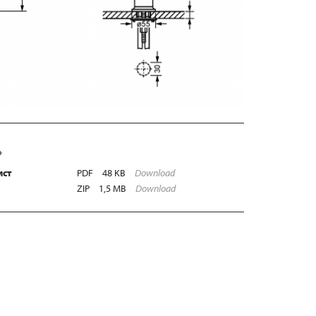
Ь
ист
PDF
48 KB
Download
ZIP
1,5 MB
Download