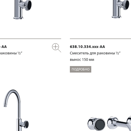
x-AA
638.10.334.xxx-AA
раковины ½“
Смеситель для раковины ½“
вынос 150 мм
ПОДРОБНО