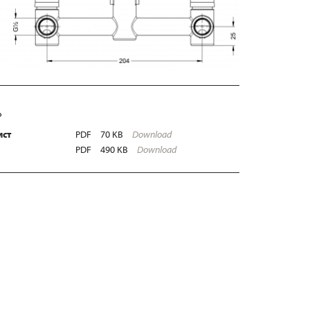
Ь
ист
PDF
70 KB
Download
PDF
490 KB
Download