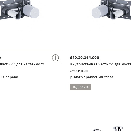
0
649.20.364.000
часть ½“, для настенного
Внутристенная часть ½“, для наст
смесителя
ия справа
рычаг управления слева
ПОДРОБНО