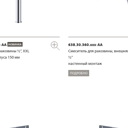
x-AA
638.30.360.xxx-AA
НОВИНКА
раковины ½“, XXL
Смеситель для раковины, внешня
уса 150 мм
½“
настенный монтаж
ПОДРОБНО