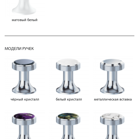
матовый белый
МОДЕЛИ РУЧЕК
чёрный кристалл
белый кристалл
металлическая вставка