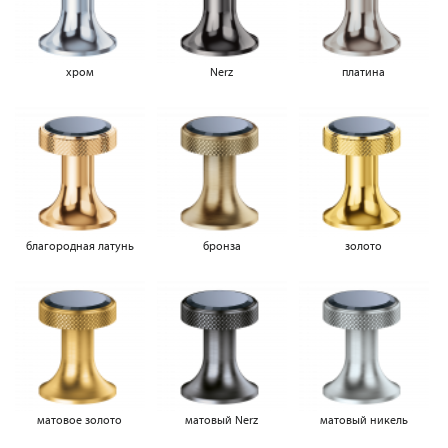
хром
Nerz
платина
благородная латунь
бронза
золото
матовое золото
матовый Nerz
матовый никель