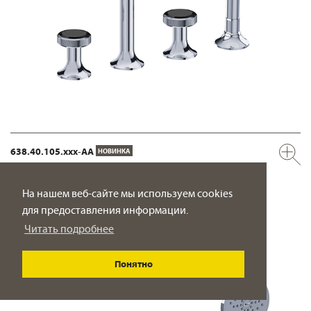
638.40.105.xxx-AA
НОВИНКА
Смеситель для ванны, монтаж на борт ванны ½“
вынос 225 мм
На нашем веб-сайте мы используем cookies
ПОДРОБНО
для предоставления информации.
Читать подробнее
Понятно