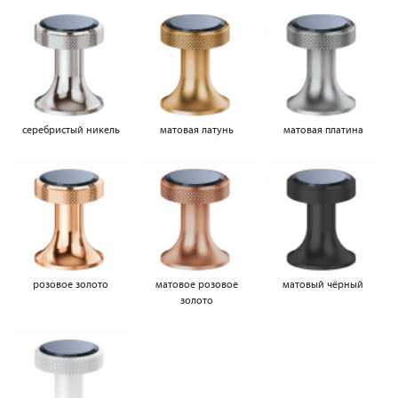
серебристый никель
матовая латунь
матовая платина
розовое золото
матовое розовое
матовый чёрный
золото