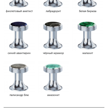
фиолетовый аметист
лабрадорит
белая бирюза
синий авантюрин
чёрный мрамор
малахит
палисандр блю
амазонит