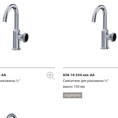
x-AA
638.10.334.xxx-AA
раковины ½“
Смеситель для раковины ½“
вынос 150 мм
ПОДРОБНО