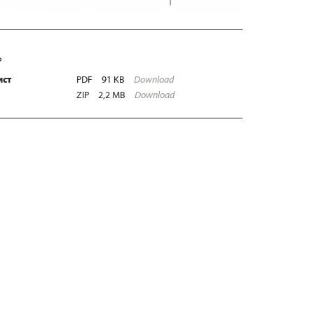
Ь
ист
PDF
91 KB
Download
ZIP
2,2 MB
Download