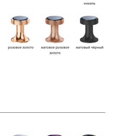
никель
а
розовое золото
матовое розовое
матовый чёрный
золото