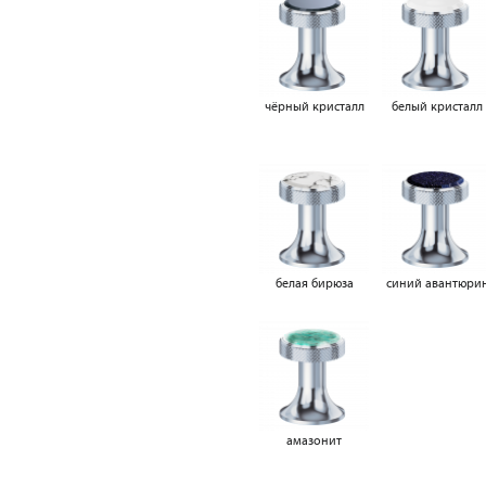
чёрный кристалл
белый кристалл
белая бирюза
синий авантюри
амазонит