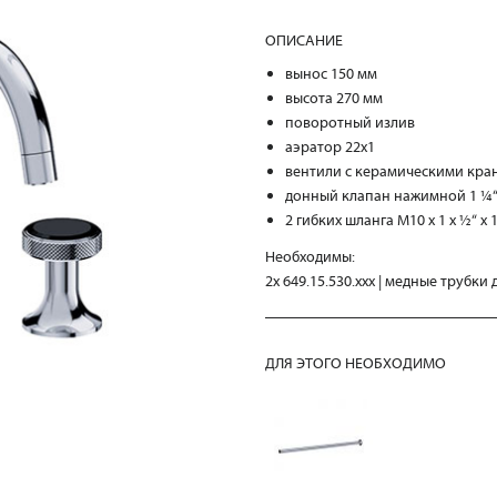
ОПИСАНИЕ
вынос 150 мм
высота 270 мм
поворотный излив
аэратор 22х1
вентили с керамическими кран
донный клапан нажимной 1 ¼
2 гибких шланга M10 x 1 x ½“ x 
Необходимы:
2x 649.15.530.xxx | медные трубки
ДЛЯ ЭТОГО НЕОБХОДИМО