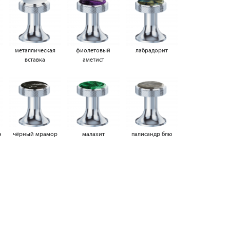
металлическая
фиолетовый
лабрадорит
вставка
аметист
н
чёрный мрамор
малахит
палисандр блю