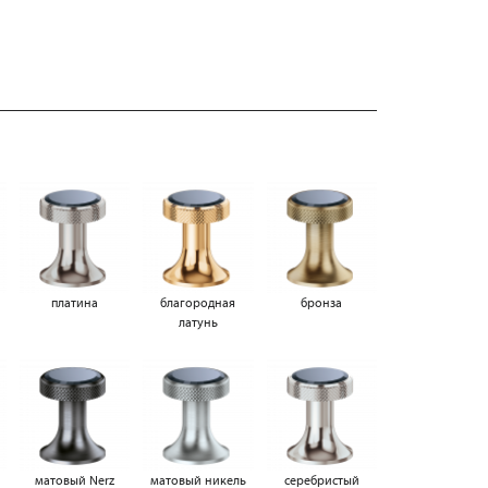
платина
благородная
бронза
латунь
матовый Nerz
матовый никель
серебристый