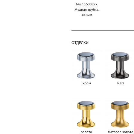
649.15.530.xxx
Медная трубка,
300 мм
ОТДЕЛКИ
хром
Nerz
золото
матовое золото