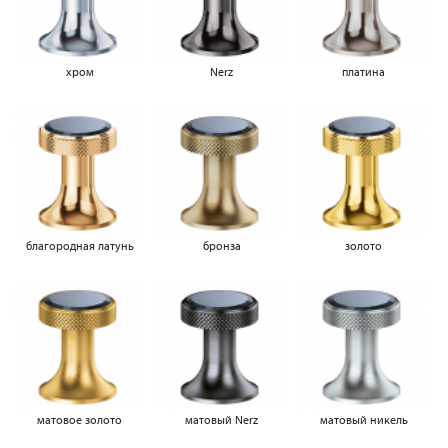
хром
Nerz
платина
благородная латунь
бронза
золото
матовое золото
матовый Nerz
матовый никель