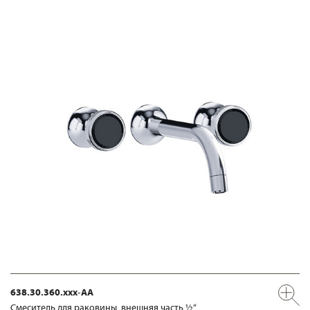
638.30.360.xxx-AA
Смеситель для раковины, внешняя часть ½“