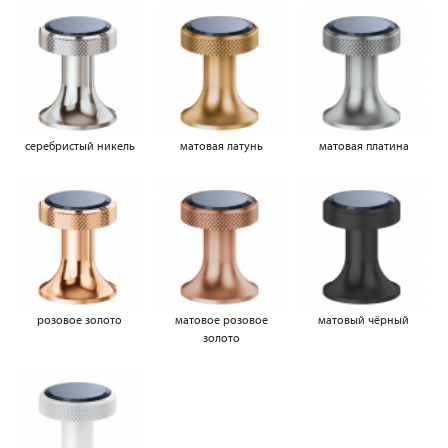
серебристый никель
матовая латунь
матовая платина
розовое золото
матовое розовое
матовый чёрный
золото