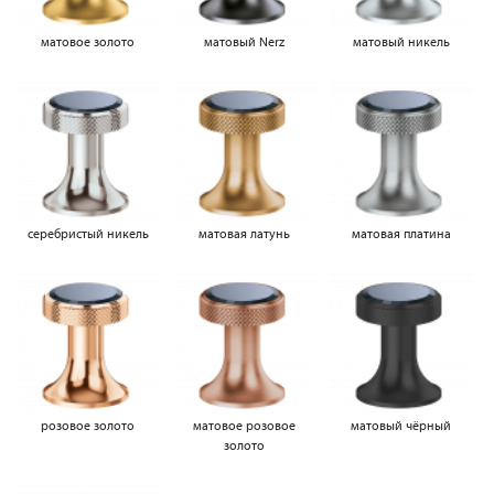
матовое золото
матовый Nerz
матовый никель
серебристый никель
матовая латунь
матовая платина
розовое золото
матовое розовое
матовый чёрный
золото