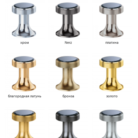
хром
Nerz
платина
благородная латунь
бронза
золото