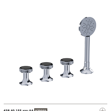
638.40.155.xxx-AA
НОВИНКА