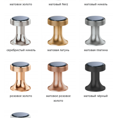
матовое золото
матовый Nerz
матовый никель
серебристый никель
матовая латунь
матовая платина
розовое золото
матовое розовое
матовый чёрный
золото