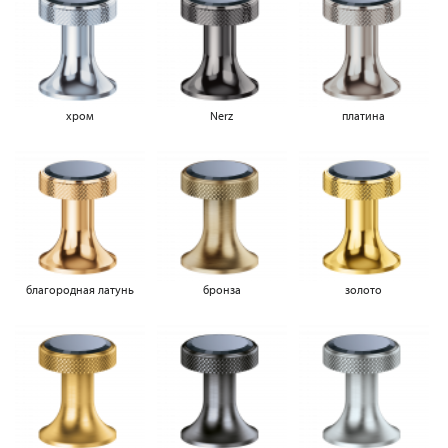
хром
Nerz
платина
благородная латунь
бронза
золото