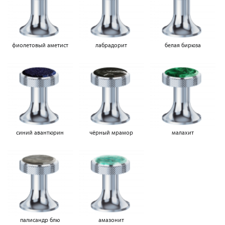
фиолетовый аметист
лабрадорит
белая бирюза
синий авантюрин
чёрный мрамор
малахит
палисандр блю
амазонит