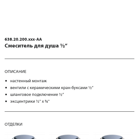
638.20.200.xxx-AA
Смеситель для душа ½“
ОПИСАНИЕ
настенный монтаж
вентили с керамическими кран-буксами ½“
шланговое подключение ½“
эксцентрики ½" х ¾"
ОТДЕЛКИ