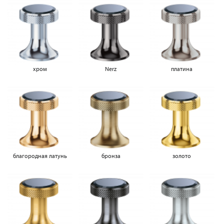
хром
Nerz
платина
благородная латунь
бронза
золото