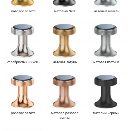
матовое золото
матовый Nerz
матовый никель
серебристый никель
матовая латунь
матовая платина
розовое золото
матовое розовое
матовый чёрный
золото