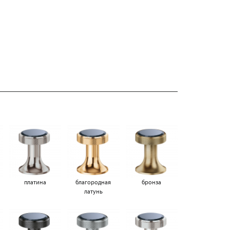
платина
благородная
бронза
латунь