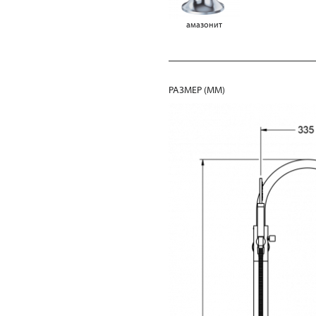
амазонит
РАЗМЕР (MM)