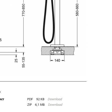
Ь
ист
PDF
92 KB
Download
ZIP
6,1 MB
Download