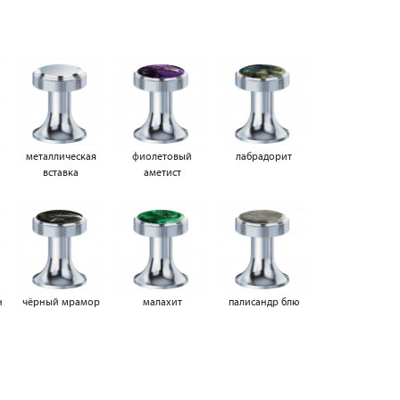
металлическая
фиолетовый
лабрадорит
вставка
аметист
н
чёрный мрамор
малахит
палисандр блю