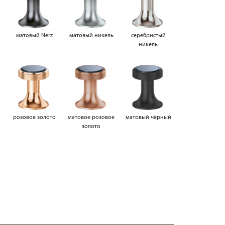
матовый Nerz
матовый никель
серебристый
никель
а
розовое золото
матовое розовое
матовый чёрный
золото