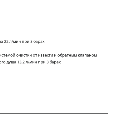
а 22 л/мин при 3 барах
истемой очистки от извести и обратным клапаном
го душа 13,2 л/мин при 3 барах
м