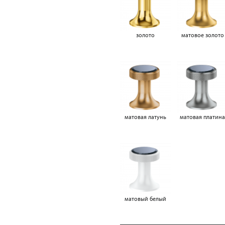
золото
матовое золото
матовая латунь
матовая платин
матовый белый