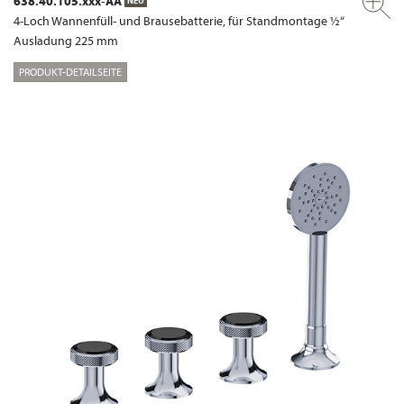
638.40.105.xxx-AA
NEU
4-Loch Wannenfüll- und Brausebatterie, für Standmontage ½“
Ausladung 225 mm
PRODUKT-DETAILSEITE