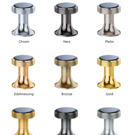
Chrom
Nerz
Platin
Edelmessing
Bronze
Gold