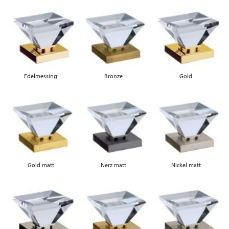
Edelmessing
Bronze
Gold
Gold matt
Nerz matt
Nickel matt