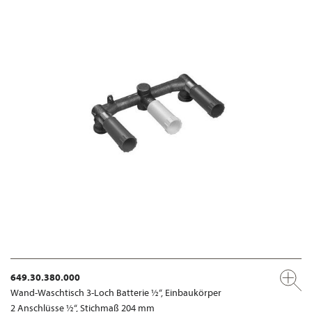
649.30.380.000
Wand-Waschtisch 3-Loch Batterie ½“, Einbaukörper
2 Anschlüsse ½“, Stichmaß 204 mm