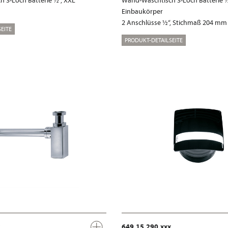
 3-Loch Batterie ½“, XXL
Wand-Waschtisch 3-Loch Batterie ½
Einbaukörper
2 Anschlüsse ½“, Stichmaß 204 mm
EITE
PRODUKT-DETAILSEITE
649.15.290.xxx