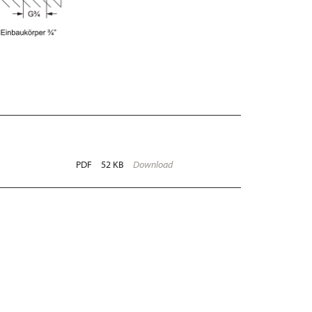
PDF
52 KB
Download