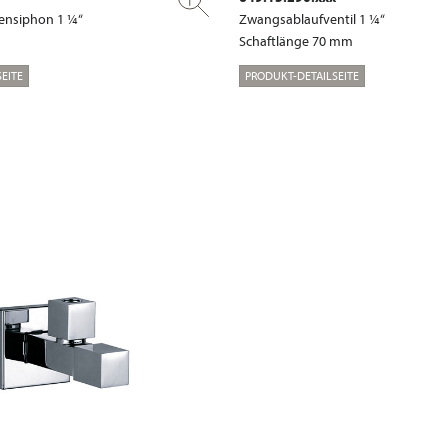
ensiphon 1 ¼“
Zwangsablaufventil 1 ¼“
Schaftlänge 70 mm
EITE
PRODUKT-DETAILSEITE