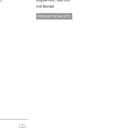
“,
Kupferrohr, 300 mm
mit Bördel
PRODUKT-DETAILSEITE