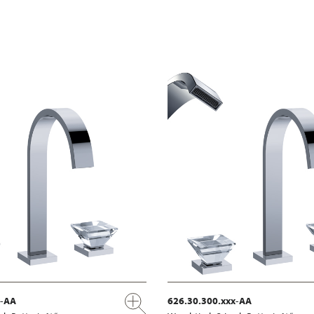
x-AA
626.30.300.xxx-AA