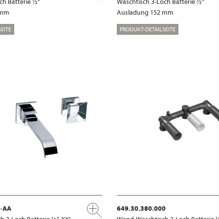
ch Batterie ½“
Waschtisch 3-Loch Batterie ½“
 mm
Ausladung 152 mm
EITE
PRODUKT-DETAILSEITE
x-AA
649.30.380.000