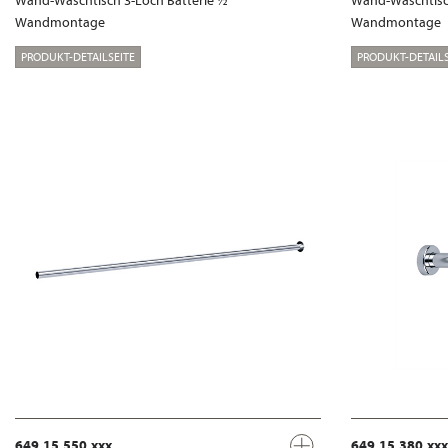
Wand-Waschtisch 3-Loch Batterie ½“
Wand-Waschtisch
Wandmontage
Wandmontage
PRODUKT-DETAILSEITE
PRODUKT-DETAILS
649.15.550.xxx
649.15.380.xxx