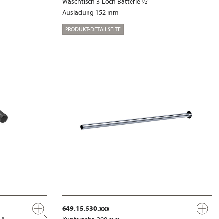
Waschtisch 3-Loch Batterie ½"
Ausladung 152 mm
PRODUKT-DETAILSEITE
649.15.530.xxx