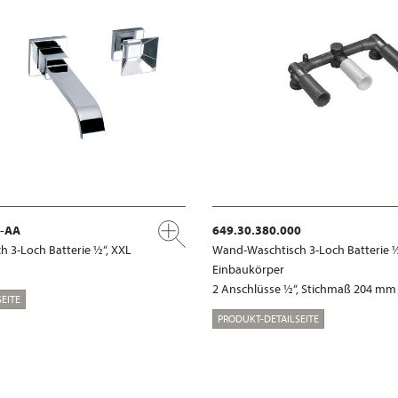
x-AA
649.30.380.000
 3-Loch Batterie ½“, XXL
Wand-Waschtisch 3-Loch Batterie ½
Einbaukörper
2 Anschlüsse ½“, Stichmaß 204 mm
EITE
PRODUKT-DETAILSEITE