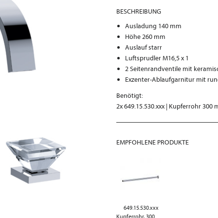
BESCHREIBUNG
Ausladung 140 mm
Höhe 260 mm
Auslauf starr
Luftsprudler M16,5 x 1
2 Seitenrandventile mit kerami
Exzenter-Ablaufgarnitur mit ru
Benötigt:
2x 649.15.530.xxx | Kupferrohr 300
EMPFOHLENE PRODUKTE
649.15.530.xxx
Kupferrohr, 300 mm