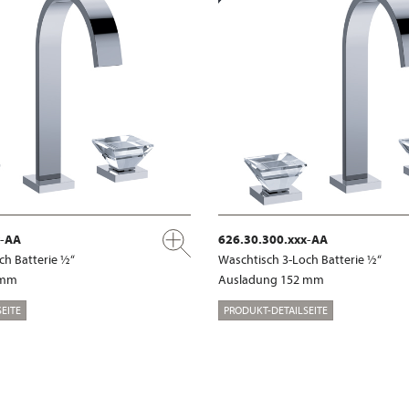
x-AA
626.30.300.xxx-AA
ch Batterie ½“
Waschtisch 3-Loch Batterie ½“
 mm
Ausladung 152 mm
EITE
PRODUKT-DETAILSEITE