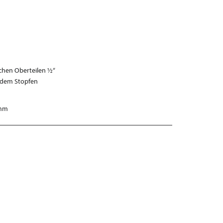
schen Oberteilen ½“
ndem Stopfen
 mm