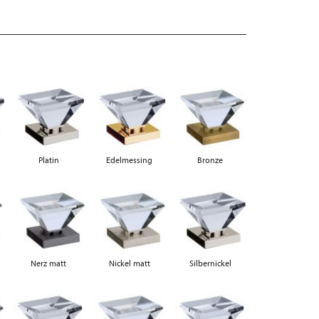
Platin
Edelmessing
Bronze
Nerz matt
Nickel matt
Silbernickel