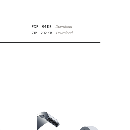
PDF
94 KB
Download
ZIP
202 KB
Download