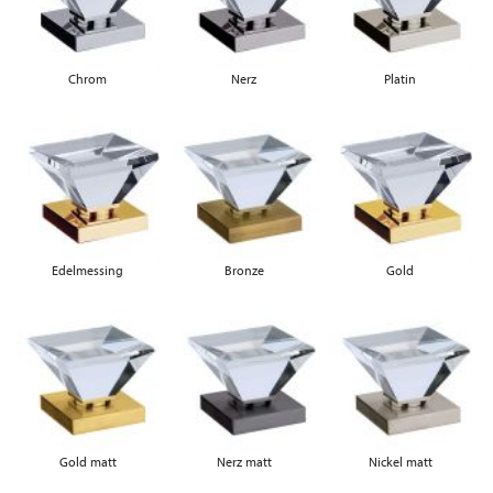
Chrom
Nerz
Platin
Edelmessing
Bronze
Gold
Gold matt
Nerz matt
Nickel matt