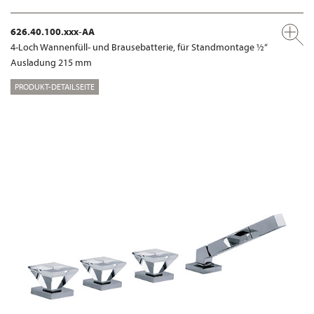
626.40.100.xxx-AA
4-Loch Wannenfüll- und Brausebatterie, für Standmontage ½“
Ausladung 215 mm
PRODUKT-DETAILSEITE