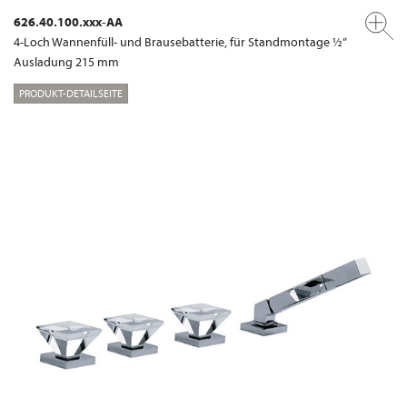
626.40.100.xxx-AA
4-Loch Wannenfüll- und Brausebatterie, für Standmontage ½“
Ausladung 215 mm
PRODUKT-DETAILSEITE