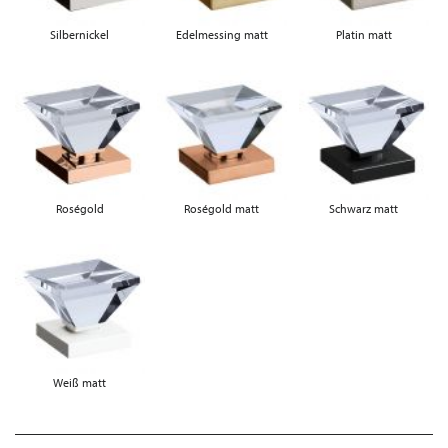
Silbernickel
Edelmessing matt
Platin matt
Roségold
Roségold matt
Schwarz matt
Weiß matt