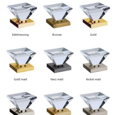
Edelmessing
Bronze
Gold
Gold matt
Nerz matt
Nickel matt