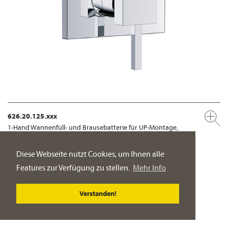
626.20.125.xxx
1-Hand Wannenfüll- und Brausebatterie für UP-Montage,
Fertigmontageset ½"
manuelle, keramische 2-Wege-Umstellung für
Diese Webseite nutzt Cookies, um Ihnen alle
druckunabhängige Funktion
Features zur Verfügung zu stellen.
Mehr Info
PRODUKT-DETAILSEITE
Verstanden!