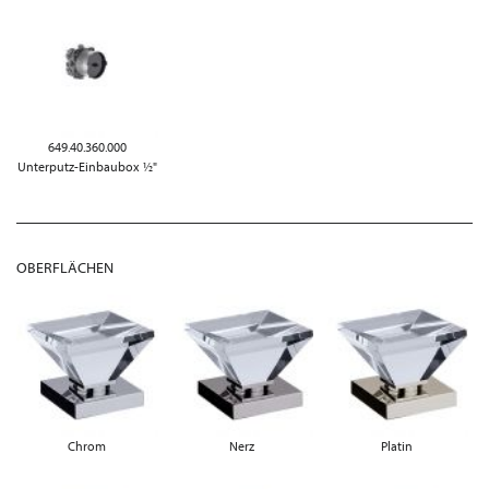
649.40.360.000
Unterputz-Einbaubox ½"
OBERFLÄCHEN
Chrom
Nerz
Platin