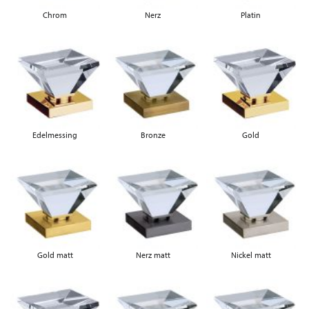
Chrom
Nerz
Platin
Edelmessing
Bronze
Gold
Gold matt
Nerz matt
Nickel matt