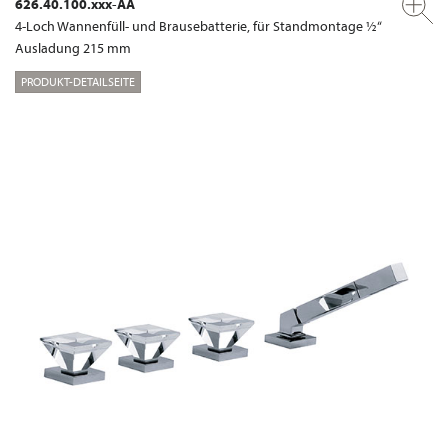
626.40.100.xxx-AA
4-Loch Wannenfüll- und Brausebatterie, für Standmontage ½“
Ausladung 215 mm
PRODUKT-DETAILSEITE