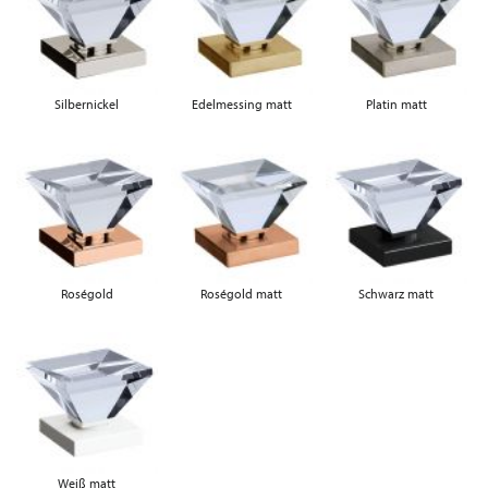
Silbernickel
Edelmessing matt
Platin matt
Roségold
Roségold matt
Schwarz matt
Weiß matt