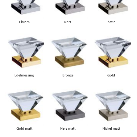
Chrom
Nerz
Platin
Edelmessing
Bronze
Gold
Gold matt
Nerz matt
Nickel matt