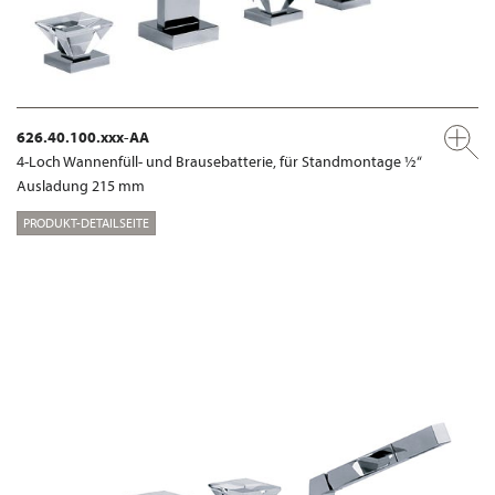
626.40.100.xxx-AA
4-Loch Wannenfüll- und Brausebatterie, für Standmontage ½“
Ausladung 215 mm
PRODUKT-DETAILSEITE