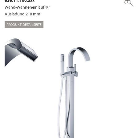
626.11.100.xxx
Wand-Wanneneinlauf ¾"
Ausladung 210 mm
PRODUKT-DETAILSEITE