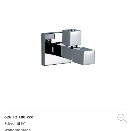
626.12.100.xxx
Eckventil ½"
Wandmontage