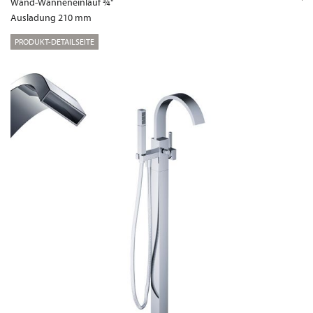
Wand-Wanneneinlauf ¾"
Ausladung 210 mm
PRODUKT-DETAILSEITE