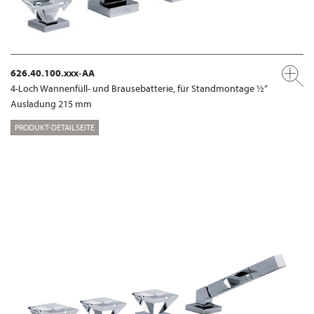
626.40.100.xxx-AA
4-Loch Wannenfüll- und Brausebatterie, für Standmontage ½“
Ausladung 215 mm
PRODUKT-DETAILSEITE