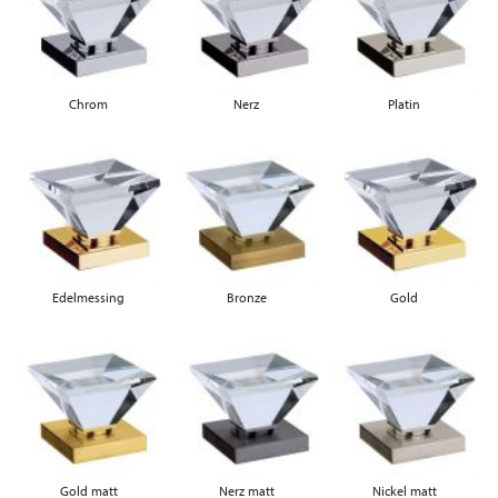
Chrom
Nerz
Platin
Edelmessing
Bronze
Gold
Gold matt
Nerz matt
Nickel matt