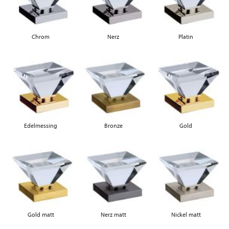
Chrom
Nerz
Platin
Edelmessing
Bronze
Gold
Gold matt
Nerz matt
Nickel matt