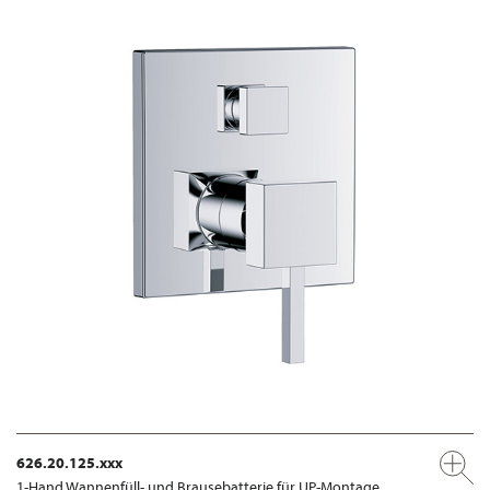
626.20.125.xxx
1-Hand Wannenfüll- und Brausebatterie für UP-Montage,