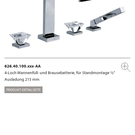
626.40.100.xxx-AA
4-Loch Wannenfüll- und Brausebatterie, für Standmontage ½“
Ausladung 215 mm
PRODUKT-DETAILSEITE