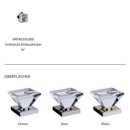
649.40.555.000
Unterputz-Einbaukörper
¾"
OBERFLÄCHEN
Chrom
Nerz
Platin