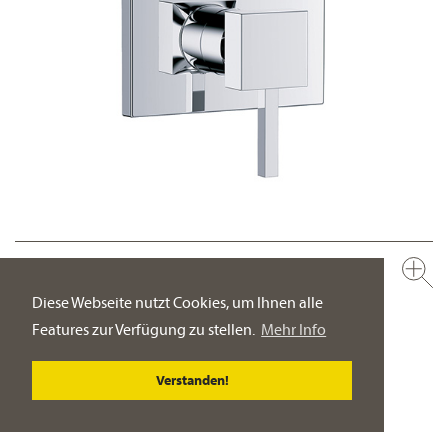
626.20.125.xxx
1-Hand Wannenfüll- und Brausebatterie für UP-Montage,
Diese Webseite nutzt Cookies, um Ihnen alle
Fertigmontageset ½"
Features zur Verfügung zu stellen.
Mehr Info
manuelle, keramische 2-Wege-Umstellung für
druckunabhängige Funktion
Verstanden!
PRODUKT-DETAILSEITE