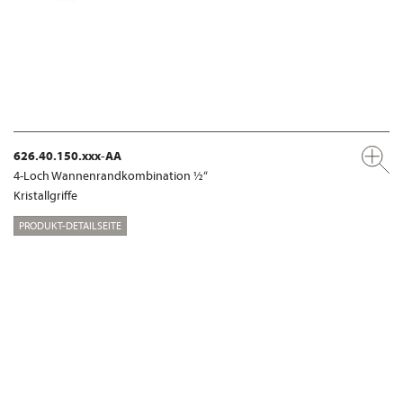
626.40.150.xxx-AA
4-Loch Wannenrandkombination ½“
Kristallgriffe
PRODUKT-DETAILSEITE