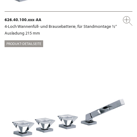
626.40.100.xxx-AA
4-Loch Wannenfüll- und Brausebatterie, für Standmontage ½“
Ausladung 215 mm
PRODUKT-DETAILSEITE