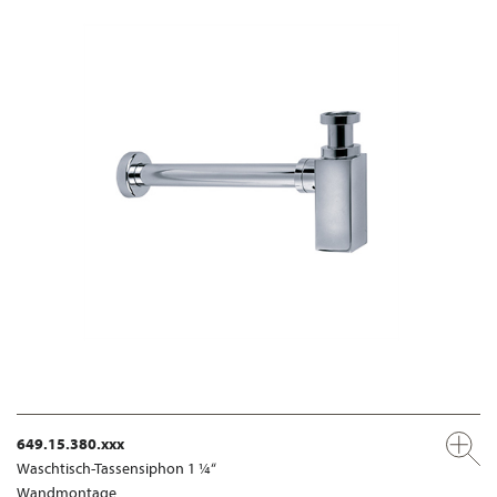
649.15.380.xxx
Waschtisch-Tassensiphon 1 ¼“
Wandmontage