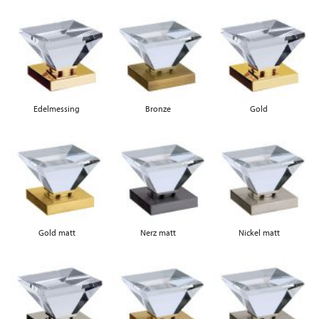
Edelmessing
Bronze
Gold
Gold matt
Nerz matt
Nickel matt