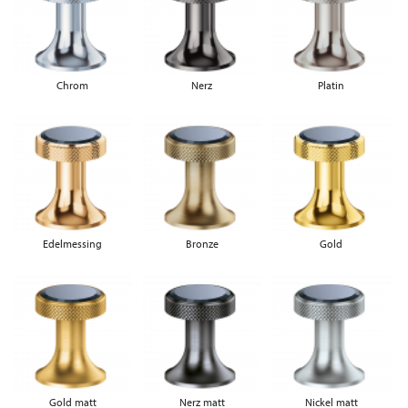
Chrom
Nerz
Platin
Edelmessing
Bronze
Gold
Gold matt
Nerz matt
Nickel matt