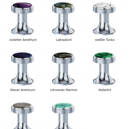
violetter Amethyst
Labradorit
weißer Türkis
blauer Aventurin
schwarzer Marmor
Malachit