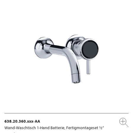
638.20.360.xxx-AA
Wand-Waschtisch 1-Hand Batterie, Fertigmontageset ½“