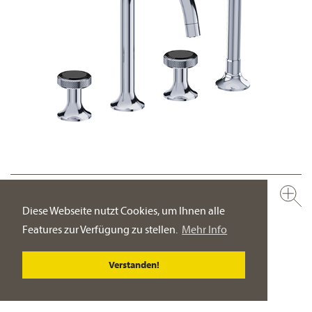
638.40.105.xxx-AA
NEU
4-Loch Wannenfüll- und Brausebatterie, für Standmontage ½“
Diese Webseite nutzt Cookies, um Ihnen alle
Ausladung 225 mm
Features zur Verfügung zu stellen.
Mehr Info
PRODUKT-DETAILSEITE
Verstanden!