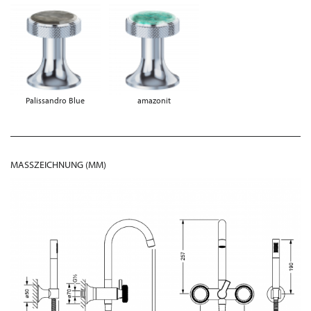
Palissandro Blue
amazonit
MASSZEICHNUNG (MM)