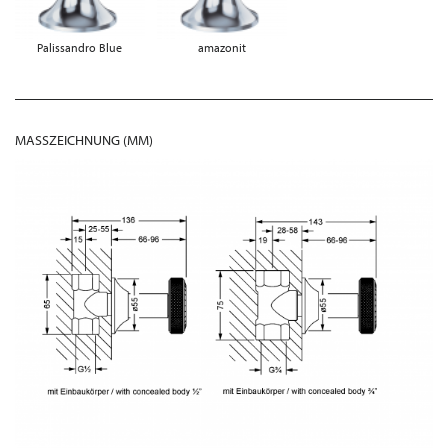
Palissandro Blue
amazonit
MASSZEICHNUNG (MM)