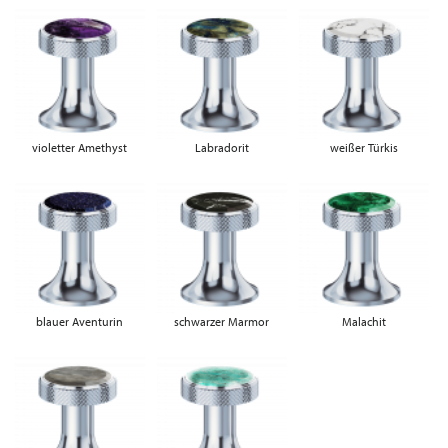
violetter Amethyst
Labradorit
weißer Türkis
blauer Aventurin
schwarzer Marmor
Malachit