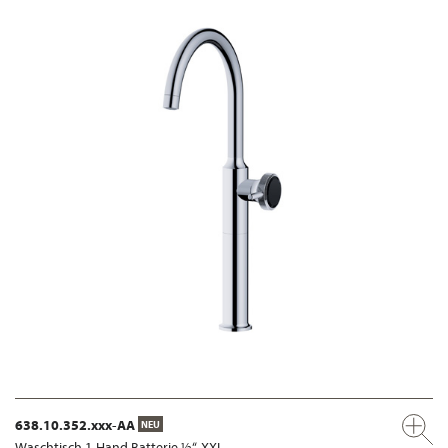
638.10.352.xxx-AA
NEU
Waschtisch 1-Hand Batterie ½“, XXL