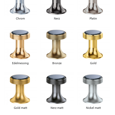
Chrom
Nerz
Platin
Edelmessing
Bronze
Gold
Gold matt
Nerz matt
Nickel matt