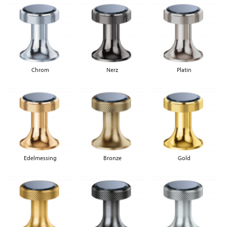
Chrom
Nerz
Platin
Edelmessing
Bronze
Gold