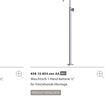
638.10.854.xxx-AA
NEU
½“,
Waschtisch 1-Hand Batterie ½“
für freistehende Montage
PRODUKT-DETAILSEITE