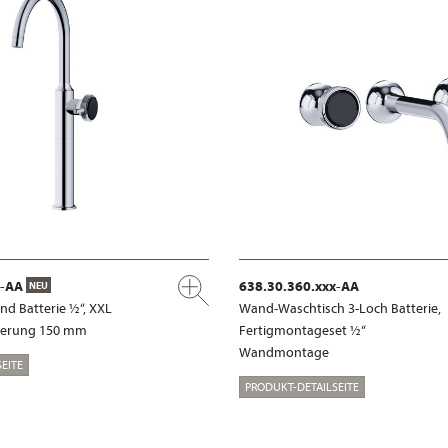
x-AA
638.30.360.xxx-AA
NEU
nd Batterie ½“, XXL
Wand-Waschtisch 3-Loch Batterie,
gerung 150 mm
Fertigmontageset ½“
Wandmontage
EITE
PRODUKT-DETAILSEITE