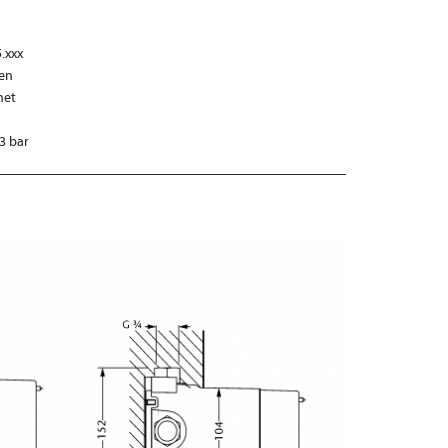
.xxx
ben
net
3 bar