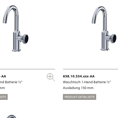
x-AA
638.10.334.xxx-AA
nd Batterie ½“
Waschtisch 1-Hand Batterie ½“
 mm
Ausladung 150 mm
EITE
PRODUKT-DETAILSEITE