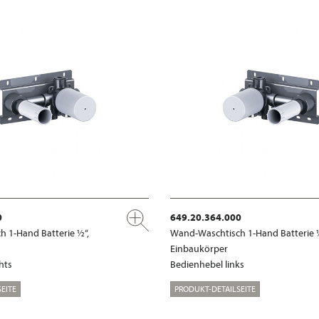
0
649.20.364.000
 1-Hand Batterie ½“,
Wand-Waschtisch 1-Hand Batterie 
Einbaukörper
hts
Bedienhebel links
EITE
PRODUKT-DETAILSEITE