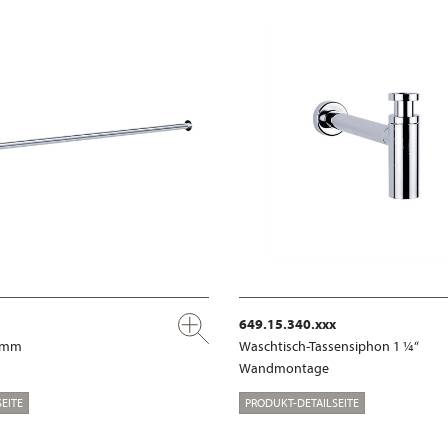
649.15.340.xxx
0 mm
Waschtisch-Tassensiphon 1 ¼“
Wandmontage
EITE
PRODUKT-DETAILSEITE