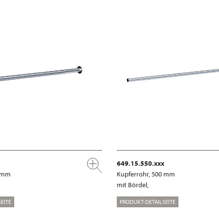
649.15.550.xxx
0 mm
Kupferrohr, 500 mm
mit Bördel,
EITE
PRODUKT-DETAILSEITE