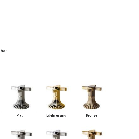
 bar
Platin
Edelmessing
Bronze