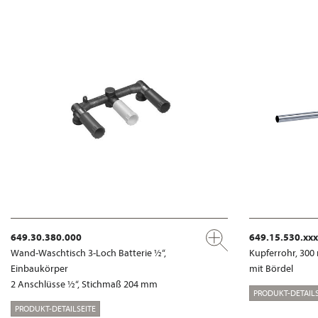
649.30.380.000
649.15.530.xxx
Wand-Waschtisch 3-Loch Batterie ½“,
Kupferrohr, 30
Einbaukörper
mit Bördel
2 Anschlüsse ½“, Stichmaß 204 mm
PRODUKT-DETAILS
PRODUKT-DETAILSEITE