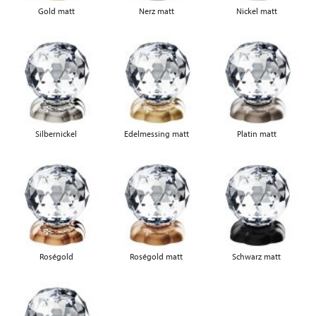
Gold matt
Nerz matt
Nickel matt
Silbernickel
Edelmessing matt
Platin matt
Roségold
Roségold matt
Schwarz matt