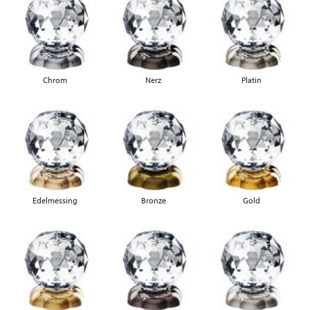
Chrom
Nerz
Platin
Edelmessing
Bronze
Gold