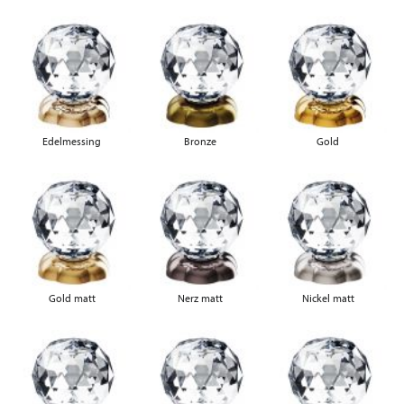
Edelmessing
Bronze
Gold
Gold matt
Nerz matt
Nickel matt