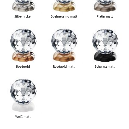
Silbernickel
Edelmessing matt
Platin matt
Roségold
Roségold matt
Schwarz matt
Weiß matt