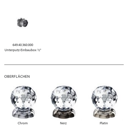
649.40.360.000
Unterputz-Einbaubox ½"
OBERFLÄCHEN
Chrom
Nerz
Platin