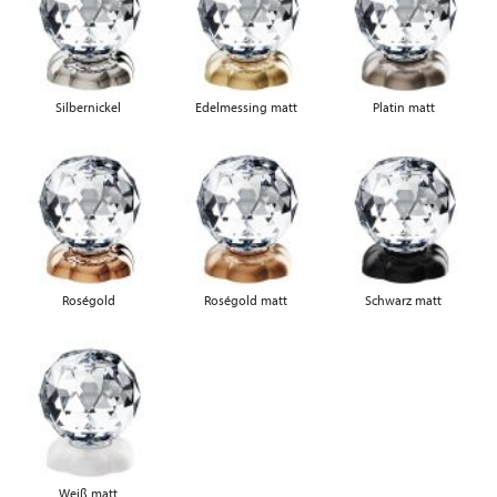
Silbernickel
Edelmessing matt
Platin matt
Roségold
Roségold matt
Schwarz matt
Weiß matt