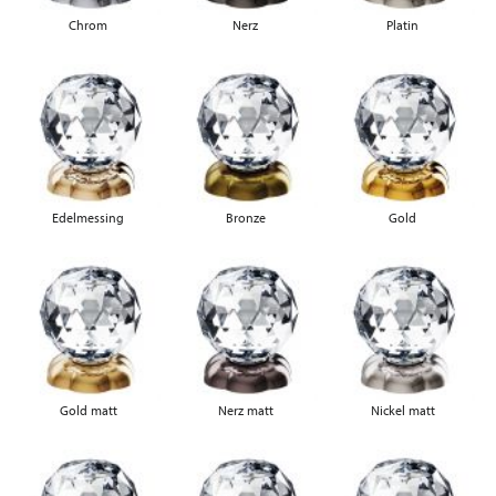
Chrom
Nerz
Platin
Edelmessing
Bronze
Gold
Gold matt
Nerz matt
Nickel matt