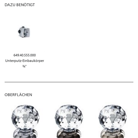
DAZU BENÖTIGT
649.40.555.000
Unterputz-Einbaukörper
¾"
OBERFLÄCHEN