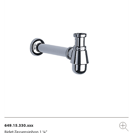
649.15.330.xxx
Bidet-Tassensiphon 1 ¼“