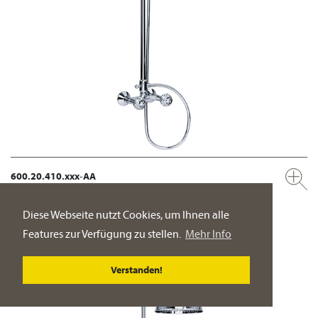
600.20.410.xxx-AA
Aufputz Set mit Steigrohr ½“
Regenbrause ½“, ø 200 mm
Diese Webseite nutzt Cookies, um Ihnen alle
PRODUKT-DETAILSEITE
Features zur Verfügung zu stellen.
Mehr Info
Verstanden!