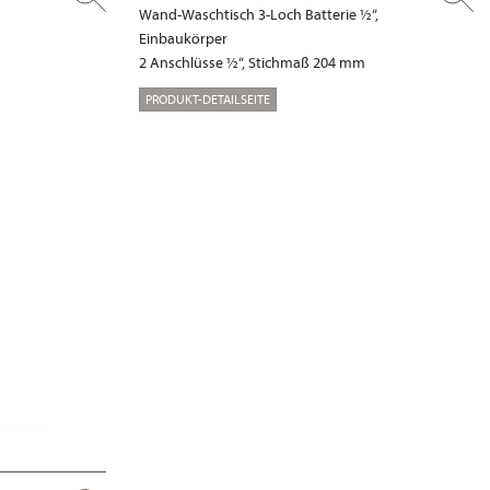
Wand-Waschtisch 3-Loch Batterie ½“,
Einbaukörper
2 Anschlüsse ½“, Stichmaß 204 mm
PRODUKT-DETAILSEITE