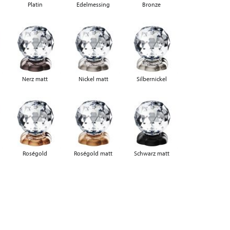
Platin
Edelmessing
Bronze
Nerz matt
Nickel matt
Silbernickel
Roségold
Roségold matt
Schwarz matt