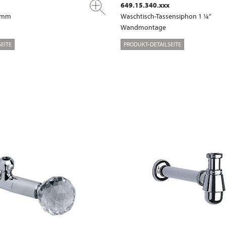
649.15.340.xxx
0 mm
Waschtisch-Tassensiphon 1 ¼“
Wandmontage
EITE
PRODUKT-DETAILSEITE