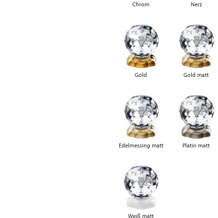
Chrom
Nerz
Gold
Gold matt
Edelmessing matt
Platin matt
Weiß matt