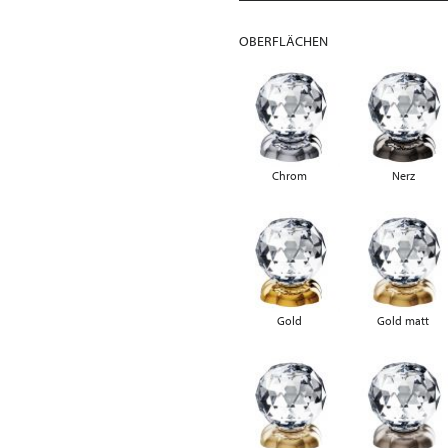
OBERFLÄCHEN
Chrom
Nerz
Gold
Gold matt