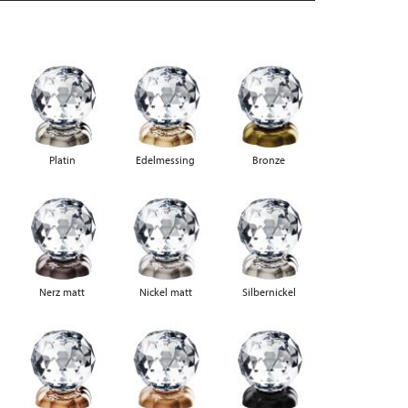
Platin
Edelmessing
Bronze
Nerz matt
Nickel matt
Silbernickel