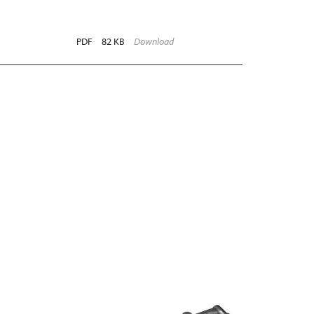
PDF
82 KB
Download