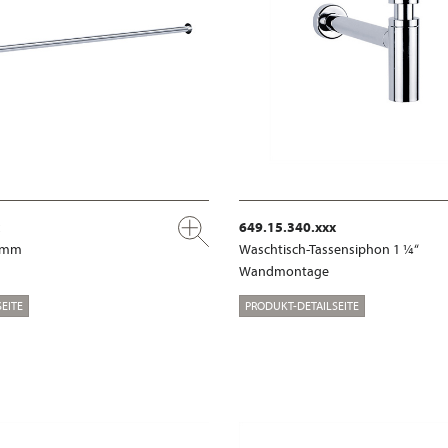
649.15.340.xxx
0 mm
Waschtisch-Tassensiphon 1 ¼“
Wandmontage
EITE
PRODUKT-DETAILSEITE