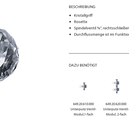
BESCHREIBUNG
Kristallgriff
Rosette
Spindelventil ¾“, rechtsschließ
Durchflussmenge ist im Funktio
DAZU BENÖTIGT
649.20.610.000
649.20.620.000
Unterputz-Ventil-
Unterputz-Ventil
Modul,1-fach
Modul, 2-fach