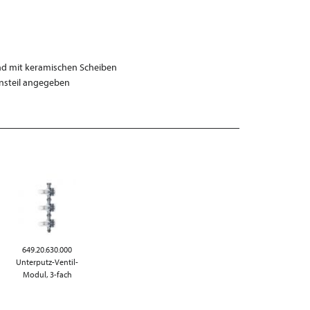
end mit keramischen Scheiben
nsteil angegeben
649.20.630.000
-
Unterputz-Ventil-
Modul, 3-fach