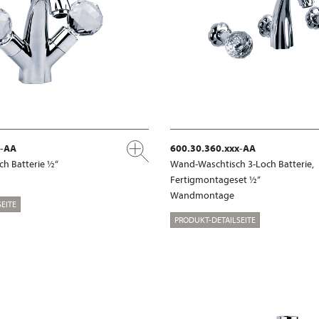
x-AA
600.30.360.xxx-AA
ch Batterie ½“
Wand-Waschtisch 3-Loch Batterie,
Fertigmontageset ½“
Wandmontage
EITE
PRODUKT-DETAILSEITE