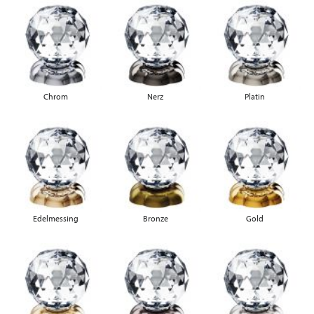
Chrom
Nerz
Platin
Edelmessing
Bronze
Gold