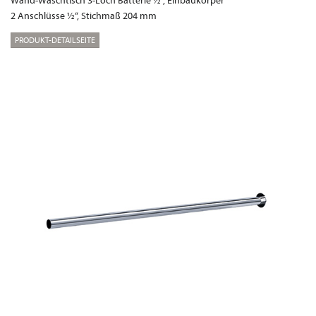
Wand-Waschtisch 3-Loch Batterie ½“, Einbaukörper
2 Anschlüsse ½“, Stichmaß 204 mm
PRODUKT-DETAILSEITE