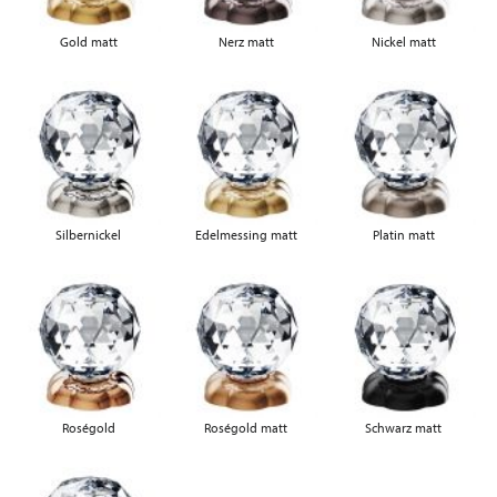
Gold matt
Nerz matt
Nickel matt
Silbernickel
Edelmessing matt
Platin matt
Roségold
Roségold matt
Schwarz matt