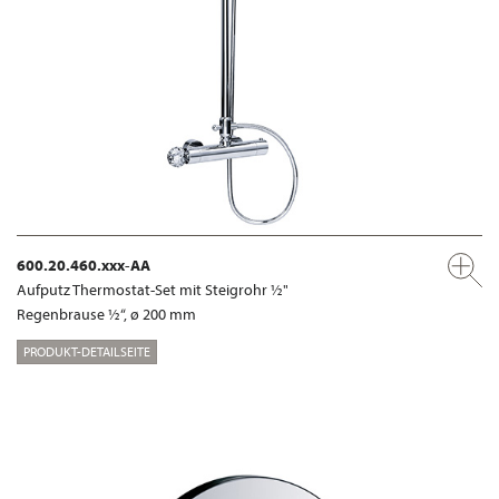
600.20.460.xxx-AA
Aufputz Thermostat-Set mit Steigrohr ½"
Regenbrause ½“, ø 200 mm
PRODUKT-DETAILSEITE