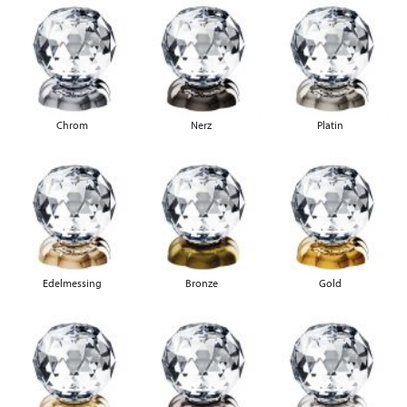
Chrom
Nerz
Platin
Edelmessing
Bronze
Gold