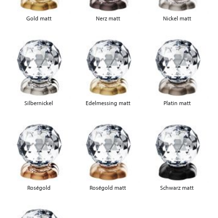
Gold matt
Nerz matt
Nickel matt
Silbernickel
Edelmessing matt
Platin matt
Roségold
Roségold matt
Schwarz matt